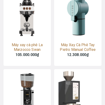
Máy xay cà phê La
Máy Xay Cà Phê Tay
Marzocco Swan
Pietro Manual Coffee
Machine
105.000.000₫
12.308.000₫