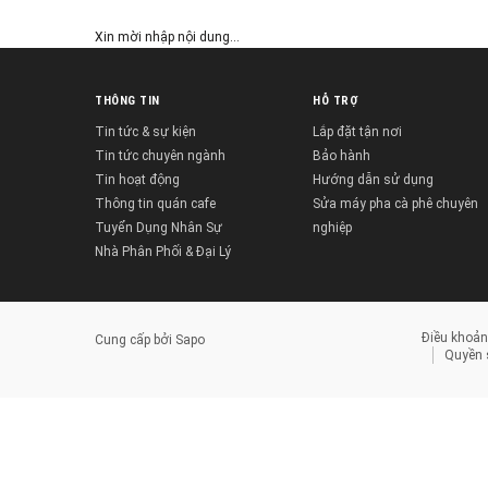
Xin mời nhập nội dung...
THÔNG TIN
HỖ TRỢ
Tin tức & sự kiện
Lắp đặt tận nơi
Tin tức chuyên ngành
Bảo hành
Tin hoạt động
Hướng dẫn sử dụng
Thông tin quán cafe
Sửa máy pha cà phê chuyên
Tuyển Dụng Nhân Sự
nghiệp
Nhà Phân Phối & Đại Lý
Điều khoản
Cung cấp bởi
Sapo
Quyền s