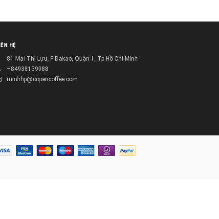
IÊN HỆ
81 Mai Thị Lựu, F Đakao, Quận 1, Tp Hồ Chí Minh
+84938159988
minhhp@copencoffee.com