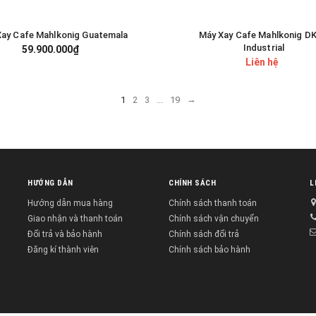
Xay Cafe Mahlkonig Guatemala
Máy Xay Cafe Mahlkonig DK
GIỎ HÀNG
Industrial
59.900.000₫
Liên hệ
→
1
2
3
...
19
HƯỚNG DẪN
CHÍNH SÁCH
L
Hướng dẫn mua hàng
Chính sách thanh toán
Giao nhận và thanh toán
Chính sách vận chuyển
Đổi trả và bảo hành
Chính sách đổi trả
Đăng kí thành viên
Chính sách bảo hành