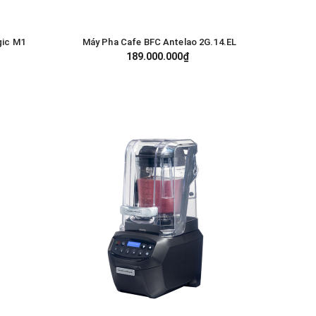
gic M1
Máy Pha Cafe BFC Antelao 2G.14.EL
GIỎ HÀNG
189.000.000₫