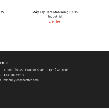
 27
MÁy Xay Cafe Mahlkonig DK 15
Industrial
Liên hệ
IÊN HỆ
81 Mai Thị Lựu, F Đakao, Quận 1, Tp Hồ Chí Minh
+84938159988
minhhp@copencoffee.com