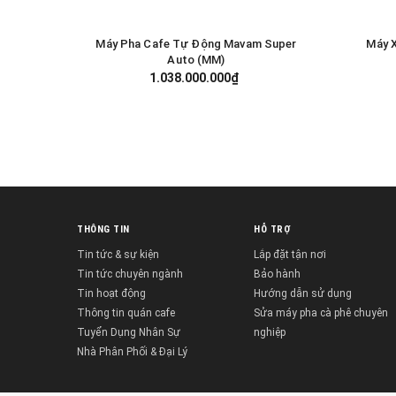
Máy Pha Cafe Tự Động Mavam Super
Máy 
GIỎ HÀNG
Auto (MM)
1.038.000.000₫
THÔNG TIN
HỖ TRỢ
Tin tức & sự kiện
Lắp đặt tận nơi
Tin tức chuyên ngành
Bảo hành
Tin hoạt động
Hướng dẫn sử dụng
Thông tin quán cafe
Sửa máy pha cà phê chuyên
Tuyển Dụng Nhân Sự
nghiệp
Nhà Phân Phối & Đại Lý