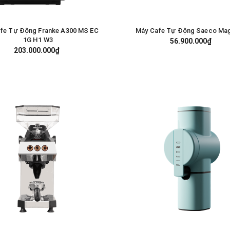
fe Tự Động Franke A300 MS EC
Máy Cafe Tự Động Saeco Ma
GIỎ HÀNG
GIỎ HÀNG
1G H1 W3
56.900.000₫
203.000.000₫