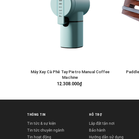
Máy Xay Cà Phê Tay Pietro Manual Coffee
Paddle
GIỎ HÀNG
Machine
12.308.000₫
THÔNG TIN
HỖ TRỢ
Tin tức & sự kiện
Lắp đặt tận nơi
Tin tức chuyên ngành
Bảo hành
Tin hoạt động
Hướng dẫn sử dụng