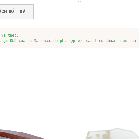
ÁCH ĐỔI TRẢ
và thép.

phận R&D của La Marzocco để phù hợp với các tiêu chuẩn hiệu suất