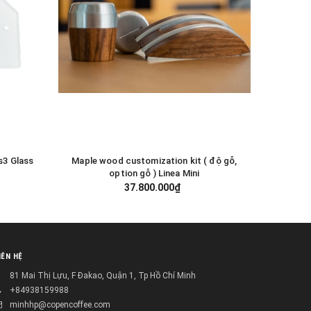
s3 Glass
Maple wood customization kit ( độ gỗ,
Thuốc 
GIỎ HÀNG
option gỗ ) Linea Mini
37.800.000₫
IÊN HỆ
81 Mai Thị Lựu, F Đakao, Quận 1, Tp Hồ Chí Minh
+84938159988
minhhp@copencoffee.com