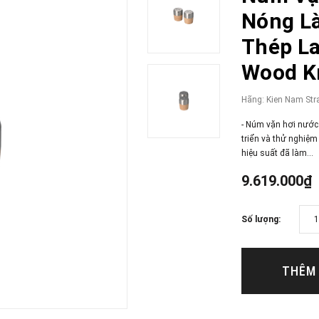
Nóng L
Thép La
Wood Kn
Hãng:
Kien Nam Str
- Núm vặn hơi nước 
triển và thử nghiệm
hiệu suất đã làm...
9.619.000₫
Số lượng:
THÊM 