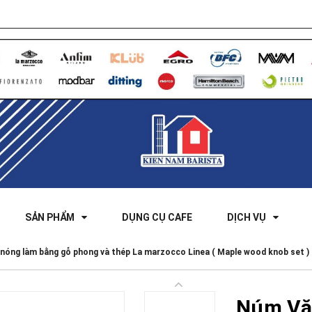
SẢN PHẨM
DỤNG CỤ CAFE
DỊCH VỤ
nóng làm bằng gỗ phong và thép La marzocco Linea ( Maple wood knob set )
Núm Vặ