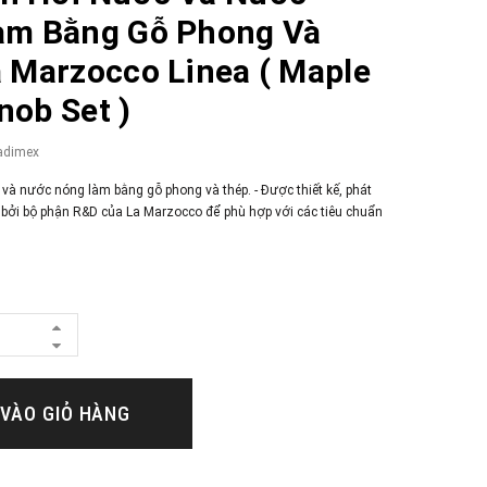
àm Bằng Gỗ Phong Và
 Marzocco Linea ( Maple
ob Set )
adimex
và nước nóng làm bằng gỗ phong và thép. - Được thiết kế, phát
 bởi bộ phận R&D của La Marzocco để phù hợp với các tiêu chuẩn
VÀO GIỎ HÀNG