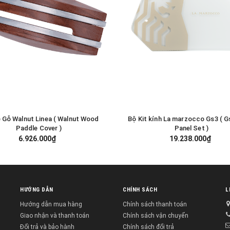
 Gỗ Walnut Linea ( Walnut Wood
Bộ Kit kính La marzocco Gs3 ( G
GIỎ HÀNG
GIỎ HÀNG
Paddle Cover )
Panel Set )
6.926.000₫
19.238.000₫
HƯỚNG DẪN
CHÍNH SÁCH
L
Hướng dẫn mua hàng
Chính sách thanh toán
Giao nhận và thanh toán
Chính sách vận chuyển
Đổi trả và bảo hành
Chính sách đổi trả