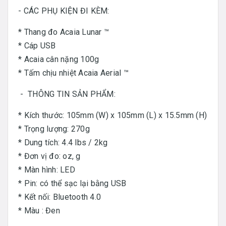
- CÁC PHỤ KIỆN ĐI KÈM:
* Thang đo Acaia Lunar ™
* Cáp USB
* Acaia cân nặng 100g
* Tấm chịu nhiệt Acaia Aerial ™
- THÔNG TIN SẢN PHẨM:
* Kích thước: 105mm (W) x 105mm (L) x 15.5mm (H)
* Trọng lượng: 270g
* Dung tích: 4.4 lbs / 2kg
* Đơn vị đo: oz, g
* Màn hình: LED
* Pin: có thể sạc lại bằng USB
* Kết nối: Bluetooth 4.0
* Màu : Đen