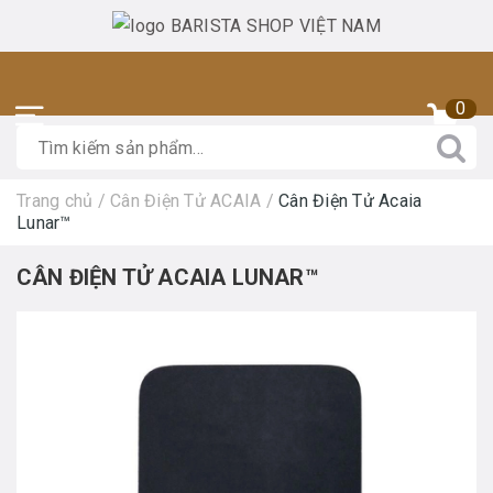
0
Trang chủ
/
Cân Điện Tử ACAIA
/
Cân Điện Tử Acaia
Lunar™
CÂN ĐIỆN TỬ ACAIA LUNAR™