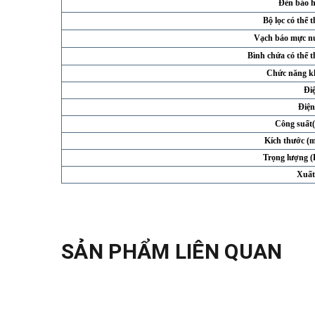
Đèn báo h
Bộ lọc có thể 
Vạch báo mực n
Bình chứa có thể t
Chức năng k
Điệ
Điện
Công suất
Kích thước (
Trọng lượng (
Xuất
SẢN PHẨM LIÊN QUAN