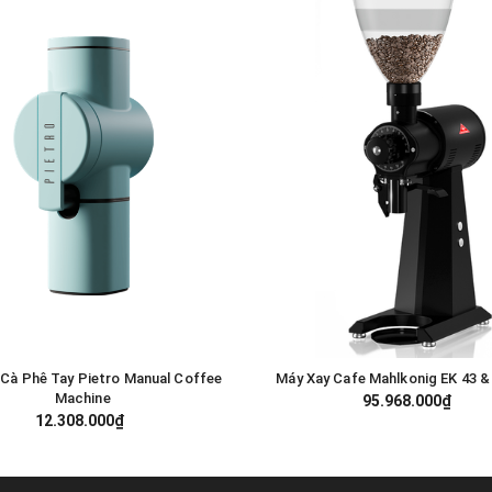
 Cà Phê Tay Pietro Manual Coffee
Máy Xay Cafe Mahlkonig EK 43 &
GIỎ HÀNG
GIỎ HÀNG
Machine
95.968.000₫
12.308.000₫