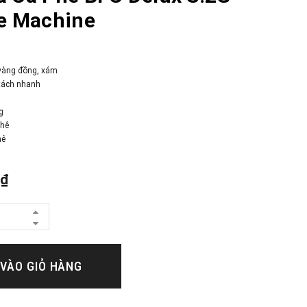
e Machine
 vàng đồng, xám
tách nhanh
g
phê
hê
0₫
VÀO GIỎ HÀNG