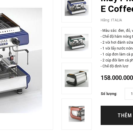
E Coffe
Hãng:
ITALIA
- Màu sắc: đen, đỏ,
- Chế độ hâm nóng 
- 2 vòi hơi đánh sữa
- 1 vòi lấy nước nón
- 1 cúp đơn làm cà 
- 2 cúp đôi làm cà p
- Chế độ định lượ
158.000.00
Số lượng:
THÊM 