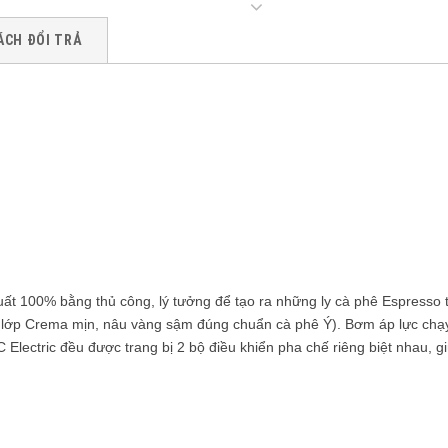
ÁCH ĐỔI TRẢ
uất 100% bằng thủ công, lý tưởng để tạo ra những ly cà phê Espres
 lớp Crema mịn, nâu vàng sậm đúng chuẩn cà phê Ý). Bơm áp lực chạy
 Electric đều được trang bị 2 bộ điều khiển pha chế riêng biệt nhau, g