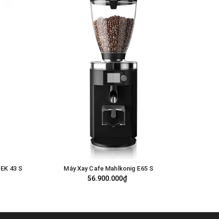
 EK 43 S
Máy Xay Cafe Mahlkonig E65 S
Máy 
GIỎ HÀNG
56.900.000₫