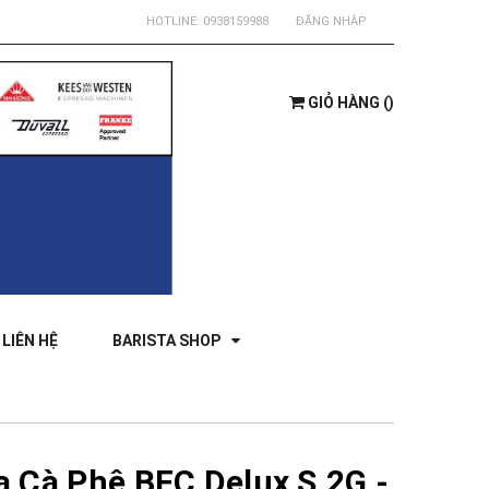
HOTLINE:
0938159988
ĐĂNG NHẬP
GIỎ HÀNG
(
)
LIÊN HỆ
BARISTA SHOP
 Cà Phê BFC Delux S.2G -