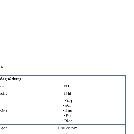
mẽ
ông số chung
uất
:
BFC
ích
:
14 lit
• Vàng
• Đen
sắc
:
• Xám
• Đỏ
• Đồng
lọc
:
Lưới lọc inox