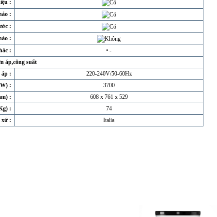
iệu
:
tháo
:
ước
:
háo
:
hác
:
• -
n áp,công suất
 áp
:
220-240V/50-60Hz
(W)
:
3700
mm)
:
608 x 761 x 529
Kg)
:
74
 xứ
:
Italia