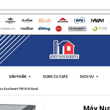
SẢN PHẨM
DỤNG CỤ CAFE
DỊCH VỤ
co EcoSmart PB10 Hi Deck
Máy Nư