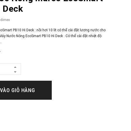
i Deck
adimex
Smart PB10 Hi Deck : nồi hơi 10 lít có thể cài đặt lượng nước cho
 Máy Nước Nóng EcoSmart PB10 Hi Deck : Có thể cài đặt nhiệt độ
.
₫
VÀO GIỎ HÀNG