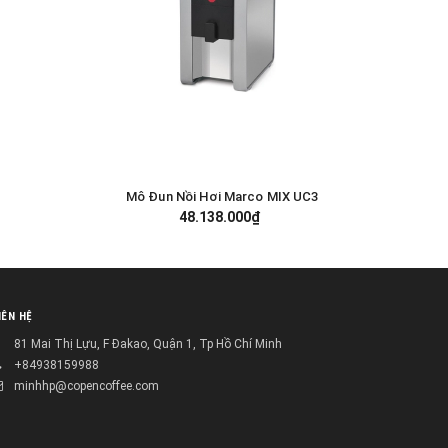
Mô Đun Nồi Hơi Marco MIX UC3
Mô Đun
GIỎ HÀNG
48.138.000₫
IÊN HỆ
81 Mai Thị Lựu, F Đakao, Quận 1, Tp Hồ Chí Minh
+84938159988
minhhp@copencoffee.com