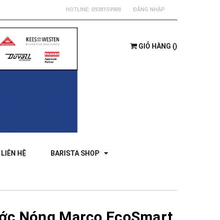
HOTLINE:
0938159988
ĐĂNG NHẬP
GIỎ HÀNG
(
)
LIÊN HỆ
BARISTA SHOP
ớc Nóng Marco EcoSmart