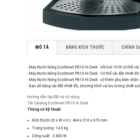
MÔ TẢ
BẢNG KÍCH THƯỚC
CHÍNH S
- Máy Nước Nóng EcoSmart PB10 Hi Deck : nồi hơi 10 lít có thể cà
- Máy Nước Nóng EcoSmart PB10 Hi Deck : Có thể cài đặt nhiệt đ
- Máy Nước Nóng EcoSmart PB10 Hi Deck : có thêm phụ kiện chân c
- Bạn dễ dàng cài đặt nhiệt độ, chương trình và lưu lương chiết 
Hướng dẫn lắp đặt và sử dụng
Tải Catalog
EcoSmart PB10 Hi Deck
Thông số kỹ thuật
Kích thước (D x W x H ): 464 x 210 x 675 mm
Trọng lượng: 14.5 kg
Công suất : 2.800 W