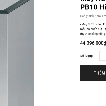
PB10 H
Hãng:
Kiến Nam Tr
- Máy Nước Nóng Eco
mỗi lần nhấn nút. -
tùy theo công năng..
44.396.000
Số lượng:
THÊM 