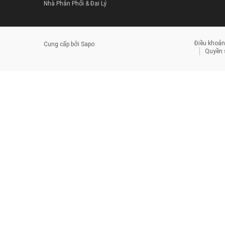
Nhà Phân Phối & Đại Lý
Điều khoản
Cung cấp bởi
Sapo
Quyền s