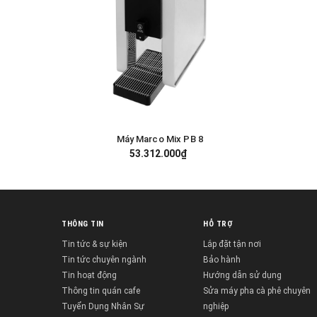
Máy Marco Mix PB 8
GIỎ HÀNG
53.312.000₫
THÔNG TIN
HỖ TRỢ
Tin tức & sự kiện
Lắp đặt tận nơi
Tin tức chuyên ngành
Bảo hành
Tin hoạt động
Hướng dẫn sử dụng
Thông tin quán cafe
Sửa máy pha cà phê chuyên
Tuyển Dụng Nhân Sự
nghiệp