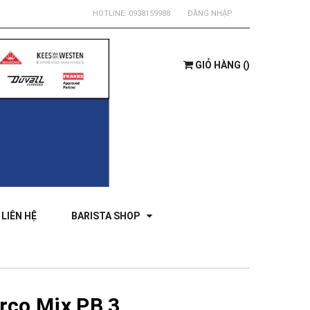
HOTLINE:
0938159988
ĐĂNG NHẬP
GIỎ HÀNG
(
)
LIÊN HỆ
BARISTA SHOP
rco Mix PB 3