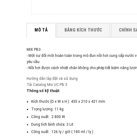
MÔ TẢ
BẢNG KÍCH THƯỚC
CHÍNH S
MIX PB3
- Một sự đổi mới hoàn toàn trong mô đun nồi hơi cung cấp nước vớ
yêu cầu.
- Nồi hơi được cách nhiệt chân không cho phép tiết kiệm năng lư
Hướng dẫn lắp đặt và sử dụng
Tải Catalog
Mix UC PB 3
Thông số kỹ thuật
Kích thước (D x W x H ): 435 x 210 x 421 mm
Trọng lượng: 11 kg
Công suất : 2.800 W
Dung tích bình chứa: 3 Lit
Công suất : 126 ly / giờ ( 180 ml / ly )