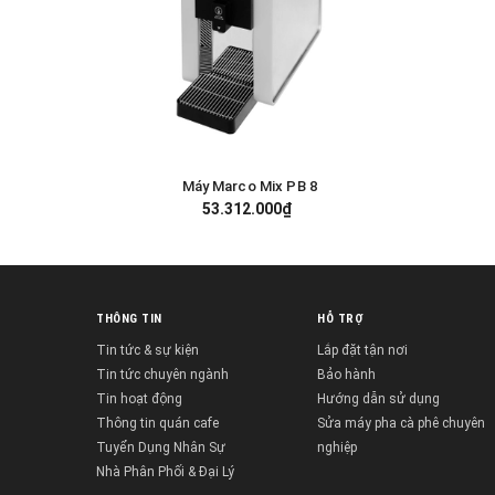
Máy Marco Mix PB 8
GIỎ HÀNG
53.312.000₫
THÔNG TIN
HỖ TRỢ
Tin tức & sự kiện
Lắp đặt tận nơi
Tin tức chuyên ngành
Bảo hành
Tin hoạt động
Hướng dẫn sử dụng
Thông tin quán cafe
Sửa máy pha cà phê chuyên
Tuyển Dụng Nhân Sự
nghiệp
Nhà Phân Phối & Đại Lý