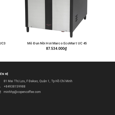
 UC3
Mô Đun Nồi Hơi Marco EcoMart UC 45
Mô Đun
GIỎ HÀNG
87.534.000₫
IÊN HỆ
81 Mai Thị Lựu, F Đakao, Quận 1, Tp Hồ Chí Minh
+84938159988
minhhp@copencoffee.com