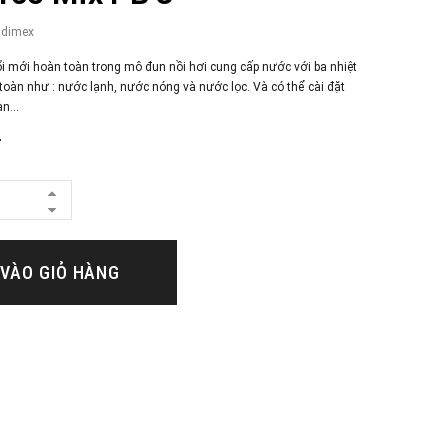
adimex
i mới hoàn toàn trong mô đun nồi hơi cung cấp nước với ba nhiệt
oàn như : nước lạnh, nước nóng và nước lọc. Và có thể cài đặt
n...
₫
VÀO GIỎ HÀNG