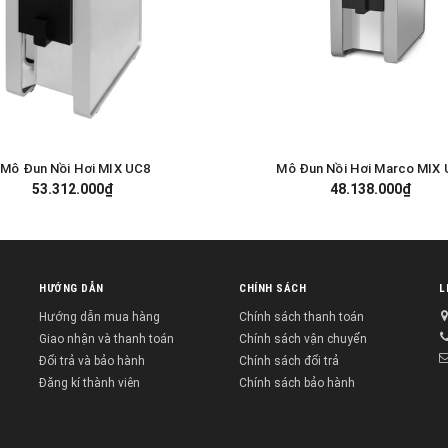
Mô Đun Nồi Hơi MIX UC8
Mô Đun Nồi Hơi Marco MIX
GIỎ HÀNG
GIỎ HÀNG
53.312.000₫
48.138.000₫
HƯỚNG DẪN
CHÍNH SÁCH
L
Hướng dẫn mua hàng
Chính sách thanh toán
Giao nhận và thanh toán
Chính sách vận chuyển
Đổi trả và bảo hành
Chính sách đổi trả
Đăng kí thành viên
Chính sách bảo hành