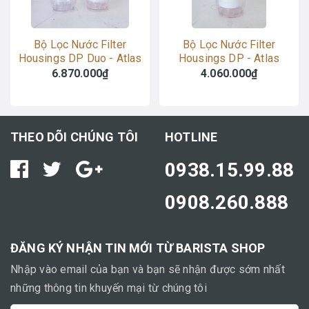
Bộ Lọc Nước Filter
Bộ Lọc Nước Filter
Housings DP Duo - Atlas
Housings DP - Atlas
Filtri Italy
Filtri Italy
6.870.000₫
4.060.000₫
THEO DÕI CHÚNG TÔI
HOTLINE
0938.15.99.88
0908.260.888
ĐĂNG KÝ NHẬN TIN MỚI TỪ BARISTA SHOP
Nhập vào email của bạn và bạn sẽ nhận được sớm nhất
những thông tin khuyến mại từ chúng tôi