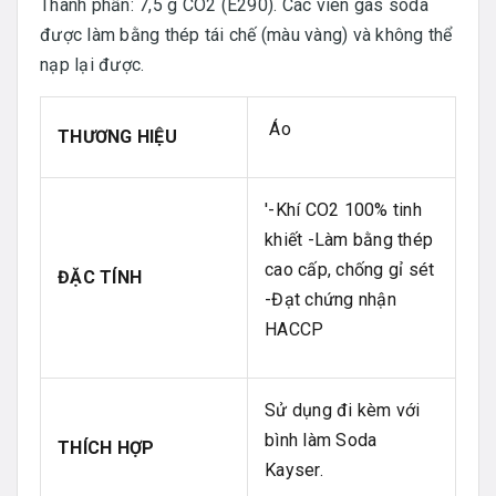
Thành phần: 7,5 g CO2 (E290). Các viên gas soda
được làm bằng thép tái chế (màu vàng) và không thể
nạp lại được.
Áo
THƯƠNG HIỆU
'-Khí CO2 100% tinh
khiết -Làm bằng thép
cao cấp, chống gỉ sét
ĐẶC TÍNH
-Đạt chứng nhận
HACCP
Sử dụng đi kèm với
bình làm Soda
THÍCH HỢP
Kayser.