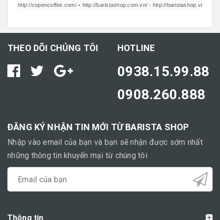
-
http://copencoffee.com/
http://baristashop.com.vn/
-
http://baristashop.vn/
-
htt
THEO DÕI CHÚNG TÔI
HOTLINE
0938.15.99.88
0908.260.888
ĐĂNG KÝ NHẬN TIN MỚI TỪ BARISTA SHOP
Nhập vào email của bạn và bạn sẽ nhận được sớm nhất
những thông tin khuyến mại từ chúng tôi
Thông tin