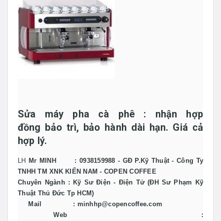
Sửa máy pha cà phê
: nhận hợp
đồng bảo trì, bảo hành dài hạn. Giá cả
hợp lý.
LH
Mr MINH : 0938159988 - GĐ P.Kỹ Thuật - Công Ty
TNHH TM XNK KIẾN NAM - COPEN COFFEE
Chuyên Ngành : Kỹ Sư Điện - Điện Tử (ĐH Sư Phạm Kỹ
Thuật Thủ Đức Tp HCM)
Mail : minhhp@copencoffee.com
Web :