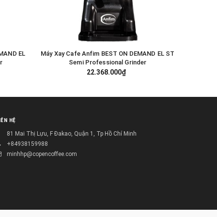
EMAND EL
Máy Xay Cafe Anfim BEST ON DEMAND EL ST
Máy Xay C
GIỎ HÀNG
r
Semi Professional Grinder
22.368.000₫
IÊN HỆ
81 Mai Thị Lựu, F Đakao, Quận 1, Tp Hồ Chí Minh
+84938159988
minhhp@copencoffee.com