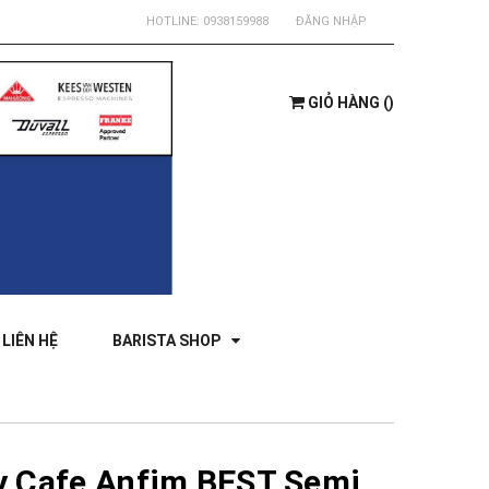
HOTLINE:
0938159988
ĐĂNG NHẬP
GIỎ HÀNG
(
)
LIÊN HỆ
BARISTA SHOP
y Cafe Anfim BEST Semi