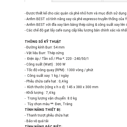
- Được thiết kế cho các quán cà phê nhỏ hơn và mục đích sử dụng 
- Anfim BEST có tính năng xay cà phê espresso truyền thống của Ý
- Anfim BEST với đĩa xay làm bằng thép cứng & công suất xay lên 
- Các chế độ gạt lấy cafe cung cấp liều lượng bắn chính xác và nhấ
THÔNG SỐ KỸ THUẬT
- Đường kính Burr: 54 mm
- Vật liệu Burr: Thép cứng
- Điện áp / Tần số / Pha *: 220 - 240/50/1
- Công suất (Watt) : 300 W
- Tốc độ vòng quay (RPM) : 1300 vòng / phút
- Công suất xay: 1 kg / ngày
- Phễu chứa cafe hạt : 0,4 kg
- Kích thước (rộng x h x d): 145 x 380 x 300 mm
- Khối lượng : 7,4 kg
- Trọng lượng vận chuyển: 8.0 kg
- Tùy chọn màu **: Đen, Trắng
TÍNH NĂNG THIẾT BỊ:
- Thanh trượt phễu chứa hạt
- Bảo vệ quá tải
TÍNH NĂNG ĐẶC BIỆT: