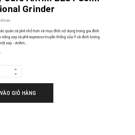
ional Grinder
adimex
 các quán cà phê nhỏ hơn và mục đích sử dụng trong gia đình.
h năng xay cà phê espresso truyền thống của Ý và định lượng
ột xay. - Anfim...
₫
VÀO GIỎ HÀNG