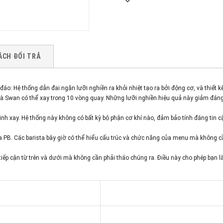
ÁCH ĐỔI TRẢ
: Hệ thống dẫn đai ngăn lưỡi nghiền ra khỏi nhiệt tạo ra bởi động cơ, và thiết kế l
mà Swan có thể xay trong 10 vòng quay. Những lưỡi nghiền hiệu quả này giảm đáng
nh xay. Hệ thống này không có bất kỳ bộ phận cơ khí nào, đảm bảo tính đáng tin cậ
 PB. Các barista bây giờ có thể hiểu cấu trúc và chức năng của menu mà không c
g tiếp cận từ trên và dưới mà không cần phải tháo chúng ra. Điều này cho phép 
22