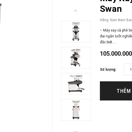
Swan
Hãng:
Kien Nam Bar
– Máy xay cà phê S
đai ngăn lưỡi nghiền
đặc biệt....
105.000.00
Số lượng:
THÊM 