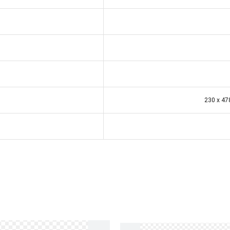
cao)
230 x