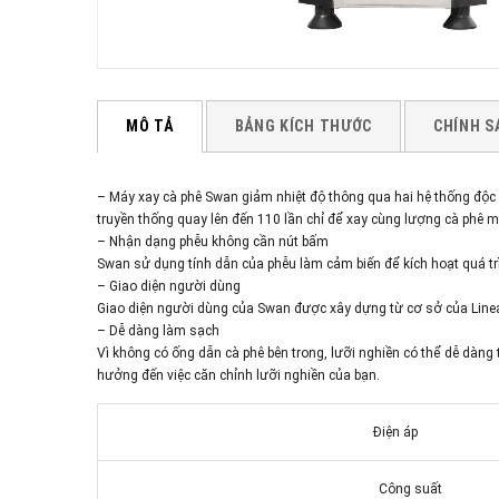
MÔ TẢ
BẢNG KÍCH THƯỚC
CHÍNH S
– Máy xay cà phê Swan giảm nhiệt độ thông qua hai hệ thống độc đáo
truyền thống quay lên đến 110 lần chỉ để xay cùng lượng cà phê 
– Nhận dạng phễu không cần nút bấm
Swan sử dụng tính dẫn của phễu làm cảm biến để kích hoạt quá trì
– Giao diện người dùng
Giao diện người dùng của Swan được xây dựng từ cơ sở của Linea
– Dễ dàng làm sạch
Vì không có ống dẫn cà phê bên trong, lưỡi nghiền có thể dễ dàn
hưởng đến việc căn chỉnh lưỡi nghiền của bạn.
Điện áp
Công suất