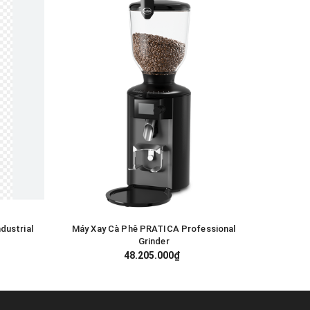
dustrial
Máy Xay Cà Phê PRATICA Professional
Máy Xay C
GIỎ HÀNG
Grinder
48.205.000₫