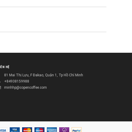
IÊN HỆ
81 Mai Thị Lựu, F Đakao, Quận 1, Tp Hồ Chí Minh
+84938159988
minhhp@copencoffee.com