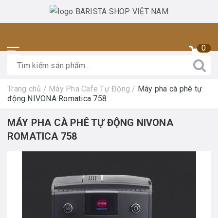
0
Trang chủ
/
Máy Pha Cafe Tự Động
/
Máy pha cà phê tự
động NIVONA Romatica 758
MÁY PHA CÀ PHÊ TỰ ĐỘNG NIVONA
ROMATICA 758