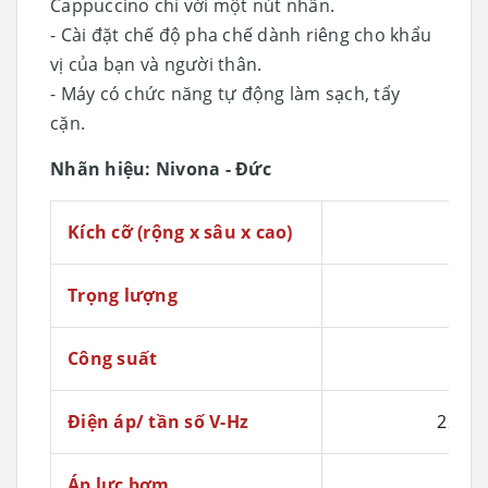
Cappuccino chỉ với một nút nhấn.
- Cài đặt chế độ pha chế dành riêng cho khẩu
vị của bạn và người thân.
- Máy có chức năng tự động làm sạch, tẩy
cặn.
Nhãn hiệu: Nivona - Đức
Kích cỡ (rộng x sâu x cao)
24 x
Trọng lượng
Công suất
Điện áp/ tần số V-Hz
220-2
Áp lực bơm