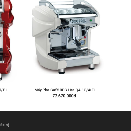
7/PL
Máy Pha Café BFC Lira QA 1G/4/EL
GIỎ HÀNG
77.670.000₫
IÊN HỆ