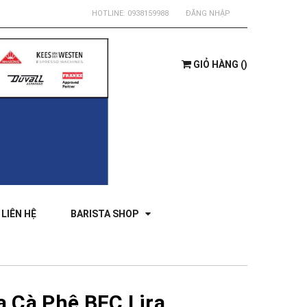
HOTLINE:
0938159988
ĐĂNG NHẬP
GIỎ HÀNG
(
)
LIÊN HỆ
BARISTA SHOP
 Cà Phê BFC Lira