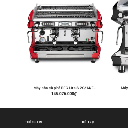
Máy pha cà phê BFC Lira S 2G/14/EL
Máy
GIỎ HÀNG
145.076.000₫
THÔNG TIN
HỖ TRỢ