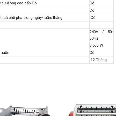
c tự động cao cấp
Có
Có
Có
ách cà phê pha trong ngày/tuần/tháng
Có
240V / 50-
60Hz
3,500 W
 muốn
Có
12 Tháng