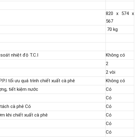
820 x 574 x
567
70 kg
 soát nhiệt độ T.C.I
Không có
2
2 vòi
P.I tối ưu quá trình chiết xuất cà phê
Không có
ợng, tiết kiệm nước
Có
Có
 tách cà phê
Có
Có
ơm khi chiết xuất cà phê
Có
Có
Có