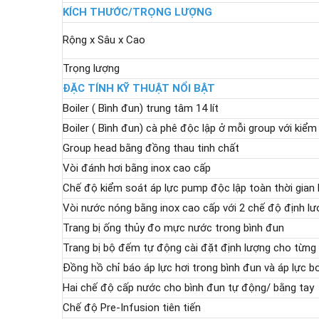
KÍCH THƯỚC/TRỌNG LƯỢNG
Rộng x Sâu x Cao
Trọng lượng
ĐẶC TÍNH KỸ THUẬT NỔI BẬT
Boiler ( Bình đun) trung tâm
14 lít
Boiler ( Bình đun) cà phê độc lập ở mỗi group với kiểm
Group head bằng đồng thau tinh chất
Vòi đánh hơi bằng inox cao cấp
Chế độ kiểm soát áp lực pump độc lập toàn thời gian P.
Vòi nước nóng bằng inox cao cấp với 2 chế độ định lư
Trang bị ống thủy đo mực nước trong bình đun
Trang bị bộ đếm tự động cài đặt định lượng cho từng
Đồng hồ chỉ báo áp lực hơi trong bình đun và áp lực b
Hai chế độ cấp nước cho bình đun tự động/ bằng tay
Chế độ Pre-Infusion tiên tiến