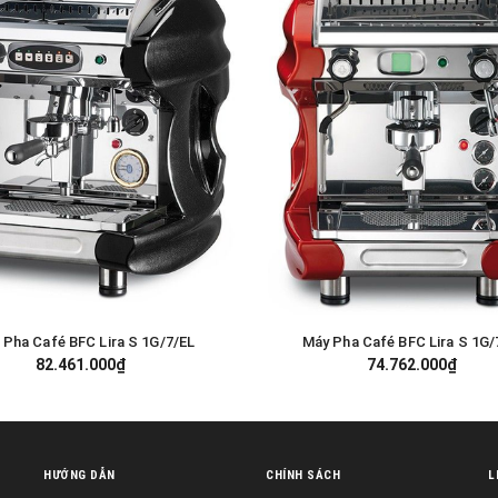
 Pha Café BFC Lira S 1G/7/EL
Máy Pha Café BFC Lira S 1G/
GIỎ HÀNG
GIỎ HÀNG
82.461.000₫
74.762.000₫
HƯỚNG DẪN
CHÍNH SÁCH
L