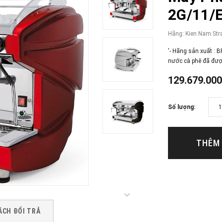
2G/11/
Hãng:
Kien Nam Str
'- Hãng sản xuất : 
nước cà phê đã được 
129.679.00
Số lượng:
THÊM 
ÁCH ĐỔI TRẢ