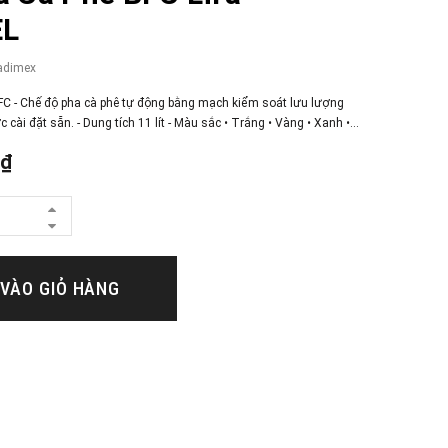
EL
adimex
BFC - Chế độ pha cà phê tự động bằng mạch kiểm soát lưu lượng
cài đặt sẵn. - Dung tích 11 lít - Màu sắc • Trắng • Vàng • Xanh •...
0₫
VÀO GIỎ HÀNG