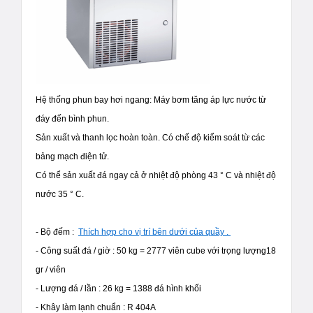
Hệ thống phun bay hơi ngang: Máy bơm tăng áp lực nước từ
đáy đến bình phun.
Sản xuất và thanh lọc hoàn toàn. Có chế độ kiểm soát từ các
bảng mạch điện tử.
Có thể sản xuất đá ngay cả ở nhiệt độ phòng 43 ° C và nhiệt độ
nước 35 ° C.
- Bộ đếm :
Thích hợp
cho
vị trí
bên dưới
của
quầy
.
- Công suất đá / giờ : 50 kg = 2777 viên cube với trọng lượng18
gr / viên
- Lượng đá / lần : 26 kg = 1388 đá hình khối
- Khây làm lạnh chuẩn : R 404A